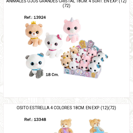
ANIMALES OJOS GRANDES CRISTAL 18CM. 4 SURT. EN EXP. (12)
(72)
OSITO ESTRELLA 4 COLORES 18CM. EN EXP. (12)(72)