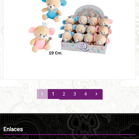
‹
›
1
2
3
4
Enlaces